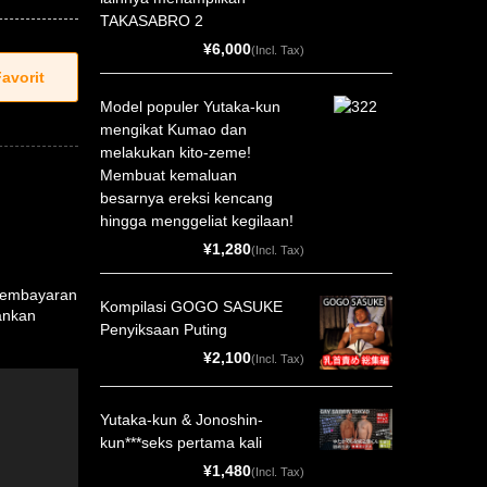
TAKASABRO 2
¥6,000
(Incl. Tax)
Model populer Yutaka-kun
mengikat Kumao dan
melakukan kito-zeme!
Membuat kemaluan
besarnya ereksi kencang
hingga menggeliat kegilaan!
¥1,280
(Incl. Tax)
(pembayaran
Kompilasi GOGO SASUKE
rankan
Penyiksaan Puting
¥2,100
(Incl. Tax)
Yutaka-kun & Jonoshin-
kun***seks pertama kali
¥1,480
(Incl. Tax)