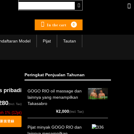
0
In the cart
ndaftaran Model
Pijat
Tautan
Peringkat Penjualan Tahunan
 pribadi
GOGO RIO oil massage dan
lainnya yang menampilkan
280
Takasabro
(Incl. Tax)
¥2,000
(Incl. Tax)
leh 1% (12pt)
Pijat minyak GOGO RIO dan
lainnya menampilkan