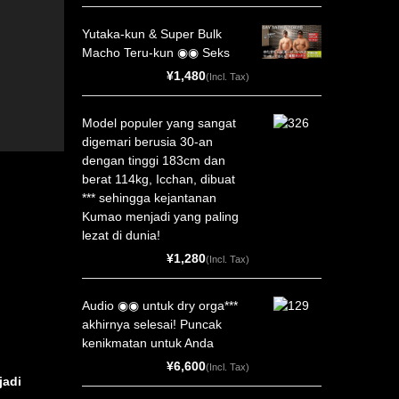
Yutaka-kun & Super Bulk
Macho Teru-kun ◉◉ Seks
¥1,480
(Incl. Tax)
Model populer yang sangat
digemari berusia 30-an
dengan tinggi 183cm dan
berat 114kg, Icchan, dibuat
*** sehingga kejantanan
Kumao menjadi yang paling
lezat di dunia!
¥1,280
(Incl. Tax)
Audio ◉◉ untuk dry orga***
akhirnya selesai! Puncak
kenikmatan untuk Anda
¥6,600
(Incl. Tax)
jadi