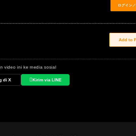
n video ini ke media sosial
g di X
Kirim via LINE