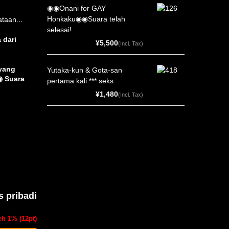
◉◉Onani for GAY
Honkaku◉◉Suara telah
taan...
selesai!
 dari
¥5,500
(Incl. Tax)
yang
Yutaka-kun & Gota-san
◉ Suara
pertama kali *** seks
¥1,480
(Incl. Tax)
 pribadi
eh 1% (12pt)