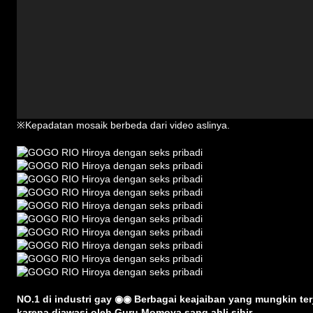
※Kepadatan mosaik berbeda dari video aslinya.
NO.1 di industri gay ◉◉ Berbagai keajaiban yang mungkin ter
karena diawasi oleh Guru Momoya sang ahli sihir.