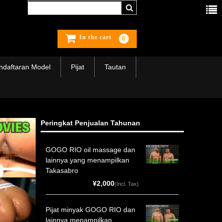
In the cart
0
ndaftaran Model
Pijat
Tautan
Peringkat Penjualan Tahunan
GOGO RIO oil massage dan
lainnya yang menampilkan
Takasabro
¥2,000
(Incl. Tax)
Pijat minyak GOGO RIO dan
lainnya menampilkan