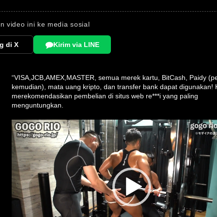
n video ini ke media sosial
g di X
Kirim via LINE
“VISA,JCB,AMEX,MASTER, semua merek kartu, BitCash, Paidy (
kemudian), mata uang kripto, dan transfer bank dapat digunakan!
merekomendasikan pembelian di situs web re***i yang paling
menguntungkan.
Video
Player