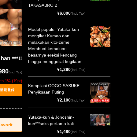
TAKASABRO 2
¥6,000
(Incl. Tax)
Model populer Yutaka-kun
mengikat Kumao dan
melakukan kito-zeme!
Membuat kemaluan
besarnya ereksi kencang
an ***!!
hingga menggeliat kegilaan!
¥1,280
(Incl. Tax)
980
(Incl. Tax)
leh 1% (19pt)
Kompilasi GOGO SASUKE
Penyiksaan Puting
¥2,100
(Incl. Tax)
Yutaka-kun & Jonoshin-
kun***seks pertama kali
¥1,480
(Incl. Tax)