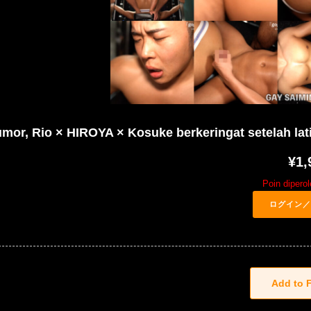
r, Rio × HIROYA × Kosuke berkeringat setelah latih
¥1,
Poin dipero