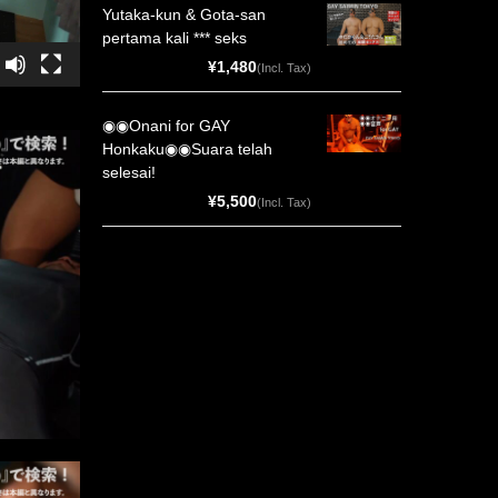
Yutaka-kun & Gota-san
pertama kali *** seks
¥1,480
(Incl. Tax)
◉◉Onani for GAY
Honkaku◉◉Suara telah
selesai!
¥5,500
(Incl. Tax)