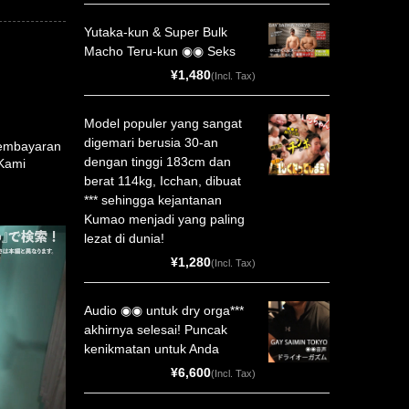
Yutaka-kun & Super Bulk
Macho Teru-kun ◉◉ Seks
¥1,480
(Incl. Tax)
Model populer yang sangat
digemari berusia 30-an
pembayaran
dengan tinggi 183cm dan
 Kami
berat 114kg, Icchan, dibuat
*** sehingga kejantanan
Kumao menjadi yang paling
lezat di dunia!
¥1,280
(Incl. Tax)
Audio ◉◉ untuk dry orga***
akhirnya selesai! Puncak
kenikmatan untuk Anda
¥6,600
(Incl. Tax)